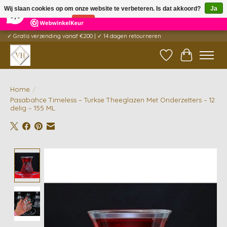
×
5
Reviews
Wij slaan cookies op om onze website te verbeteren. Is dat akkoord?
Ja
9,6
Nee
Meer over cookies »
✓ Gratis verzending vanaf €200 | ✓ 14 dagen retourneren
Verlanglijst
Winkelwag
Home
/
Pasabahce Timeless – Turkse Theeglazen Met Onderzetters – 12
delig – 155 ML
Product image slideshow Items