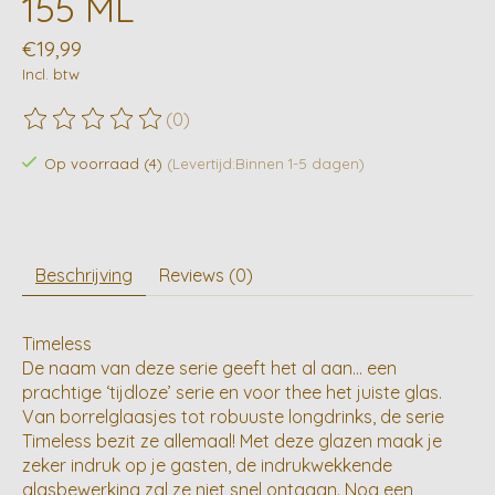
155 ML
€19,99
Incl. btw
(0)
De beoordeling van dit product is
0
van de 5
Op voorraad (4)
(Levertijd:Binnen 1-5 dagen)
Beschrijving
Reviews (0)
Timeless
De naam van deze serie geeft het al aan… een
prachtige ‘tijdloze’ serie en voor thee het juiste glas.
Van borrelglaasjes tot robuuste longdrinks, de serie
Timeless bezit ze allemaal! Met deze glazen maak je
zeker indruk op je gasten, de indrukwekkende
glasbewerking zal ze niet snel ontgaan. Nog een