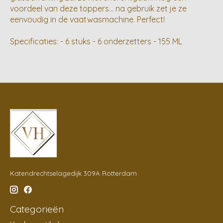
voordeel van deze toppers… na gebruik zet je ze
eenvoudig in de vaatwasmachine. Perfect!
Specificaties: - 6 stuks - 6 onderzetters - 155 ML
Katendrechtselagedijk 309A Rotterdam
Categorieën