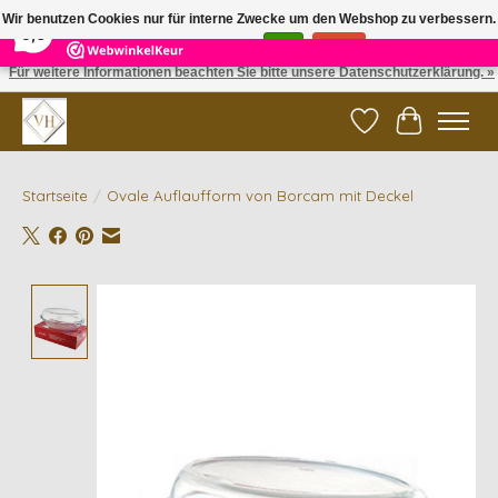
×
5
Reviews
Wir benutzen Cookies nur für interne Zwecke um den Webshop zu verbessern.
9,6
Ist das in Ordnung?
Ja
Nein
Für weitere Informationen beachten Sie bitte unsere Datenschutzerklärung. »
✓ Gratis verzending vanaf €200 | ✓ 14 dagen retourneren
Wunschzettel
Ihr Waren
Startseite
/
Ovale Auflaufform von Borcam mit Deckel
Product image slideshow Items