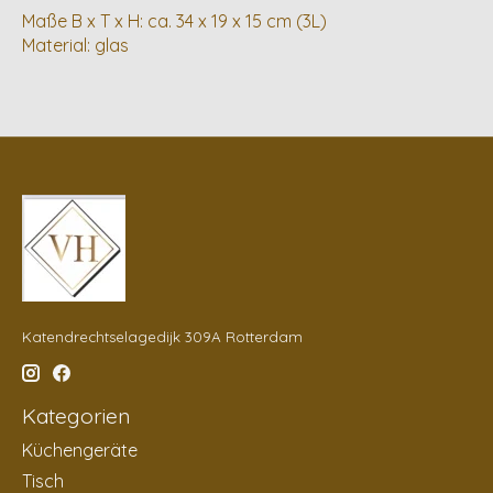
Maße B x T x H: ca. 34 x 19 x 15 cm (3L)
Material: glas
Katendrechtselagedijk 309A Rotterdam
Kategorien
Küchengeräte
Tisch