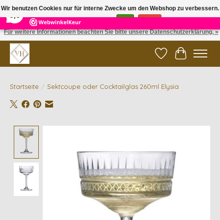
×
5
Reviews
Wir benutzen Cookies nur für interne Zwecke um den Webshop zu verbessern.
9,6
Ist das in Ordnung?
Ja
Nein
Für weitere Informationen beachten Sie bitte unsere Datenschutzerklärung. »
✓ Gratis verzending vanaf €200 | ✓ 14 dagen retourneren
Wunschzettel
Ihr Waren
Startseite
/
Sektcoupe oder Cocktailglas 260ml Elysia
Product image slideshow Items