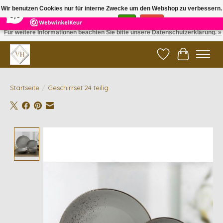
×
5
Reviews
Wir benutzen Cookies nur für interne Zwecke um den Webshop zu verbessern.
9,6
Ist das in Ordnung?
Ja
Nein
Für weitere Informationen beachten Sie bitte unsere Datenschutzerklärung. »
✓ Gratis verzending vanaf €200 | ✓ 14 dagen retourneren
Wunschzettel
Ihr Waren
Startseite
/
Geschirrset 24 teilig
Product image slideshow Items