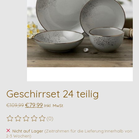
Geschirrset 24 teilig
€79,99
€109,99
Inkl. MwSt.
(0)
Die Bewertung dieses Produkts ist
0
von 5
Nicht auf Lager
(Zeitrahmen für die Lieferung:Innerhalb von
2-3 Wochen)