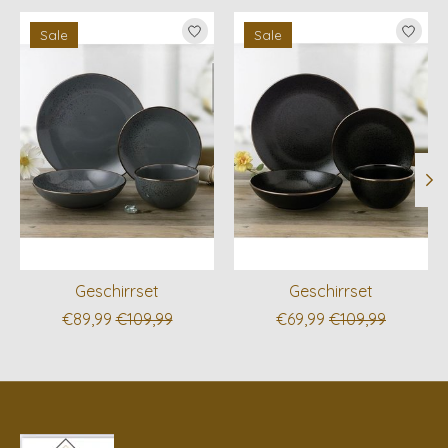
Produkt-Karussell-Artikel
Sale
Sale
Geschirrset
Geschirrset
€89,99
€109,99
€69,99
€109,99