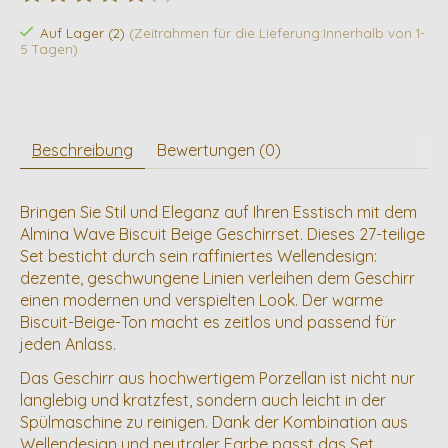
Die Bewertung dieses Produkts ist
0
von 5
Auf Lager (2)
(Zeitrahmen für die Lieferung:Innerhalb von 1-
5 Tagen)
Beschreibung
Bewertungen (0)
Bringen Sie Stil und Eleganz auf Ihren Esstisch mit dem
Almina Wave Biscuit Beige Geschirrset. Dieses 27-teilige
Set besticht durch sein raffiniertes Wellendesign:
dezente, geschwungene Linien verleihen dem Geschirr
einen modernen und verspielten Look. Der warme
Biscuit-Beige-Ton macht es zeitlos und passend für
jeden Anlass.
Das Geschirr aus hochwertigem Porzellan ist nicht nur
langlebig und kratzfest, sondern auch leicht in der
Spülmaschine zu reinigen. Dank der Kombination aus
Wellendesign und neutraler Farbe passt das Set