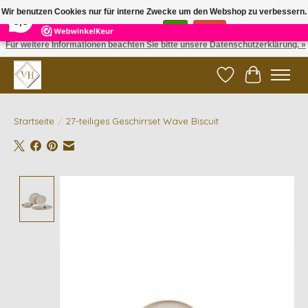
×
5
Reviews
Wir benutzen Cookies nur für interne Zwecke um den Webshop zu verbessern.
9,6
Ist das in Ordnung?
Ja
Nein
Für weitere Informationen beachten Sie bitte unsere Datenschutzerklärung. »
✓ Gratis verzending vanaf €200 | ✓ 14 dagen retourneren
Wunschzettel
Ihr Waren
Startseite
/
27-teiliges Geschirrset Wave Biscuit
Product image slideshow Items