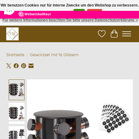
×
5
Reviews
Wir benutzen Cookies nur für interne Zwecke um den Webshop zu verbessern.
9,6
Ist das in Ordnung?
Ja
Nein
Für weitere Informationen beachten Sie bitte unsere Datenschutzerklärung. »
✓ Gratis verzending vanaf €200 | ✓ 14 dagen retourneren
Wunschzettel
Ihr Waren
Startseite
/
Gewürzset mit 16 Gläsern
Product image slideshow Items