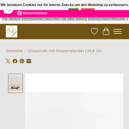
×
5
Reviews
Wir benutzen Cookies nur für interne Zwecke um den Webshop zu verbessern.
9,6
Ist das in Ordnung?
Ja
Nein
Für weitere Informationen beachten Sie bitte unsere Datenschutzerklärung. »
✓ Gratis verzending vanaf €200 | ✓ 14 dagen retourneren
Wunschzettel
Ihr Waren
Startseite
/
Glasschale mit Akazienständer | 24,8 cm
Product image slideshow Items