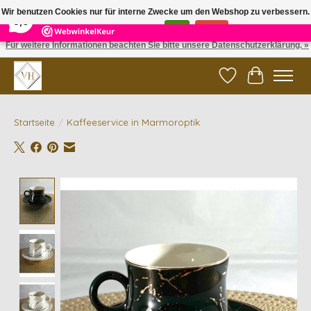
×
5
Reviews
Wir benutzen Cookies nur für interne Zwecke um den Webshop zu verbessern.
9,6
Ist das in Ordnung?
Ja
Nein
Für weitere Informationen beachten Sie bitte unsere Datenschutzerklärung. »
✓ Gratis verzending vanaf €200 | ✓ 14 dagen retourneren
Wunschzettel
Ihr Waren
Startseite
/
Kaffeeservice in Marmoroptik
Product image slideshow Items