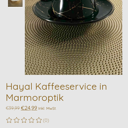
Hayal Kaffeeservice in
Marmoroptik
€24,99
€39,99
Inkl. MwSt.
(0)
Die Bewertung dieses Produkts ist
0
von 5