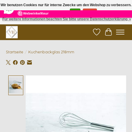
×
5
Reviews
Wir benutzen Cookies nur für interne Zwecke um den Webshop zu verbessern.
9,6
Ist das in Ordnung?
Ja
Nein
Für weitere Informationen beachten Sie bitte unsere Datenschutzerklärung. »
✓ Gratis verzending vanaf €200 | ✓ 14 dagen retourneren
Wunschzettel
Ihr Waren
Startseite
/
Kuchenbackglas 218mm
Product image slideshow Items