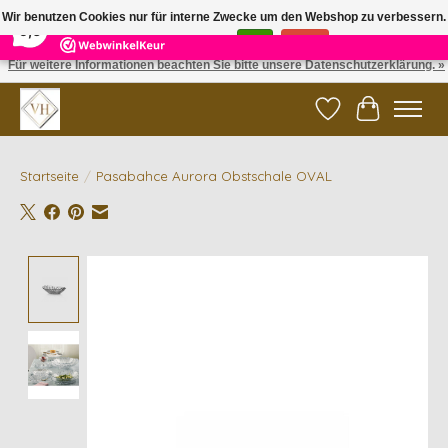
×
5
Reviews
Wir benutzen Cookies nur für interne Zwecke um den Webshop zu verbessern.
9,6
Ist das in Ordnung?
Ja
Nein
Für weitere Informationen beachten Sie bitte unsere Datenschutzerklärung. »
✓ Gratis verzending vanaf €200 | ✓ 14 dagen retourneren
Wunschzettel
Ihr Waren
Startseite
/
Pasabahce Aurora Obstschale OVAL
Product image slideshow Items