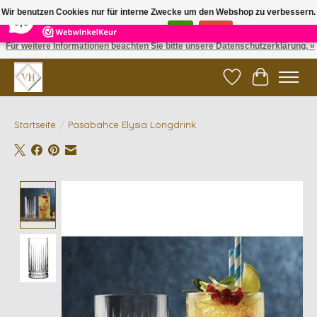
×
5
Reviews
Wir benutzen Cookies nur für interne Zwecke um den Webshop zu verbessern.
9,6
Ist das in Ordnung?
Ja
Nein
Für weitere Informationen beachten Sie bitte unsere Datenschutzerklärung. »
✓ Gratis verzending vanaf €200 | ✓ 14 dagen retourneren
Wunschzettel
Ihr Waren
Startseite
/
Pasabahce Elysia Longdrink
Product image slideshow Items