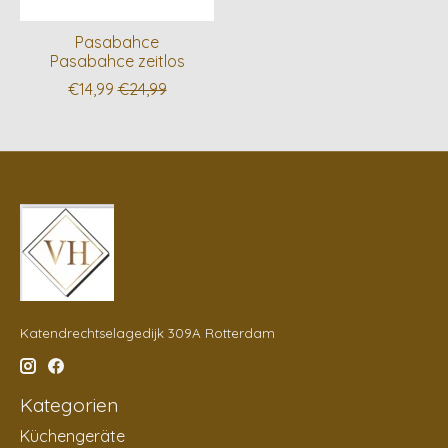
Pasabahce
Pasabahce zeitlos
€14,99
€24,99
Katendrechtselagedijk 309A Rotterdam
Kategorien
Küchengeräte