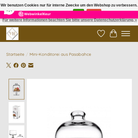
×
5
Reviews
Wir benutzen Cookies nur für interne Zwecke um den Webshop zu verbessern.
9,6
Ist das in Ordnung?
Ja
Nein
Für weitere Informationen beachten Sie bitte unsere Datenschutzerklärung. »
✓ Gratis verzending vanaf €200 | ✓ 14 dagen retourneren
Wunschzettel
Ihr Waren
Startseite
/
Mini-Konditorei aus Pasabahce
Product image slideshow Items