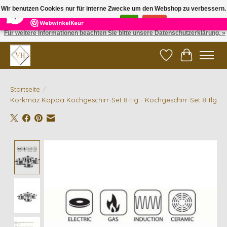
×
5
Reviews
Wir benutzen Cookies nur für interne Zwecke um den Webshop zu verbessern.
9,6
Ist das in Ordnung?
Ja
Nein
Für weitere Informationen beachten Sie bitte unsere Datenschutzerklärung. »
✓ Gratis verzending vanaf €200 | ✓ 14 dagen retourneren
Wunschzettel
Ihr Waren
Startseite
/
Korkmaz Kappa Kochgeschirr-Set 8-tlg - Kochgeschirr-Set 8-tlg
Product image slideshow Items