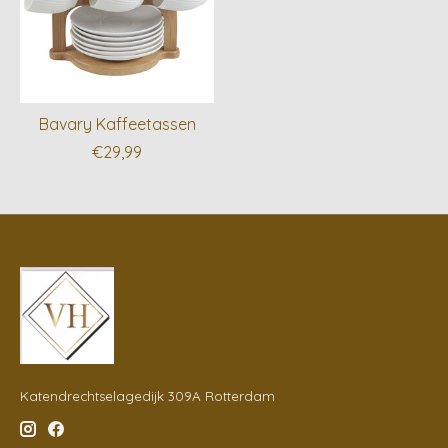
Bavary Kaffeetassen
€29,99
Katendrechtselagedijk 309A Rotterdam