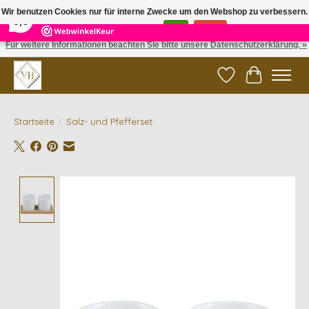
×
5
Reviews
Wir benutzen Cookies nur für interne Zwecke um den Webshop zu verbessern.
9,6
Ist das in Ordnung?
Ja
Nein
Für weitere Informationen beachten Sie bitte unsere Datenschutzerklärung. »
✓ Gratis verzending vanaf €200 | ✓ 14 dagen retourneren
Wunschzettel
Ihr Waren
Startseite
/
Salz- und Pfefferset
Product image slideshow Items