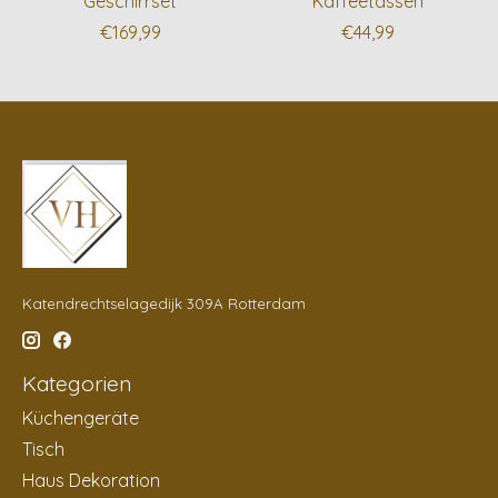
Geschirrset
Kaffeetassen
€169,99
€44,99
Katendrechtselagedijk 309A Rotterdam
Kategorien
Küchengeräte
Tisch
Haus Dekoration