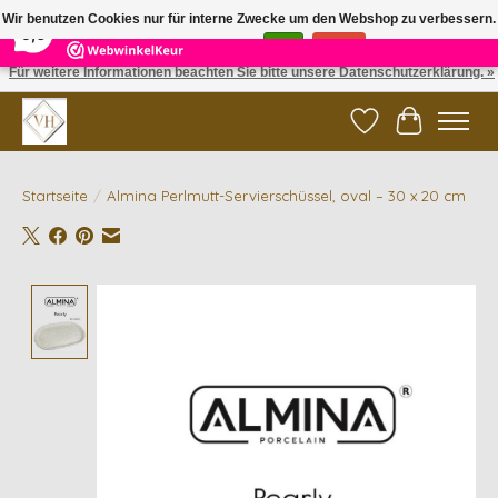
×
5
Reviews
Wir benutzen Cookies nur für interne Zwecke um den Webshop zu verbessern.
9,6
Ist das in Ordnung?
Ja
Nein
Für weitere Informationen beachten Sie bitte unsere Datenschutzerklärung. »
✓ Gratis verzending vanaf €200 | ✓ 14 dagen retourneren
Wunschzettel
Ihr Waren
Startseite
/
Almina Perlmutt-Servierschüssel, oval – 30 x 20 cm
Product image slideshow Items