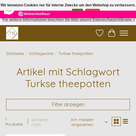
×
5
Reviews
Wir benutzen Cookies nur für interne Zwecke um den Webshop zu verbessern.
9,6
Ist das in Ordnung?
Ja
Nein
Für weitere Informationen beachten Sie bitte unsere Datenschutzerklärung. »
✓ Gratis verzending vanaf €200 | ✓ 14 dagen retourneren
Wunschzettel
Ihr Waren
Startseite
/
Schlagworte
/
Turkse theepotten
Artikel mit Schlagwort
Turkse theepotten
Filter anzeigen
1
Sortieren
Am meisten
Produkte
nach
angesehen