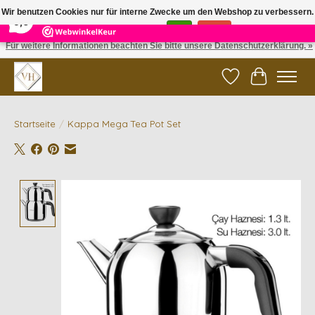
×
5
Reviews
Wir benutzen Cookies nur für interne Zwecke um den Webshop zu verbessern.
9,6
Ist das in Ordnung?
Ja
Nein
Für weitere Informationen beachten Sie bitte unsere Datenschutzerklärung. »
✓ Gratis verzending vanaf €200 | ✓ 14 dagen retourneren
Wunschzettel
Ihr Waren
Startseite
/
Kappa Mega Tea Pot Set
Product image slideshow Items