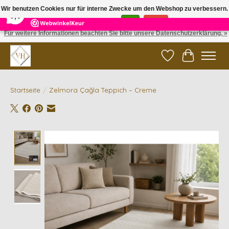
×
5
Reviews
Wir benutzen Cookies nur für interne Zwecke um den Webshop zu verbessern.
9,6
Ist das in Ordnung?
Ja
Nein
Für weitere Informationen beachten Sie bitte unsere Datenschutzerklärung. »
✓ Gratis verzending vanaf €200 | ✓ 14 dagen retourneren
Wunschzettel
Ihr Waren
Startseite
/
Zelmora Çağla Teppich – Creme
Product image slideshow Items