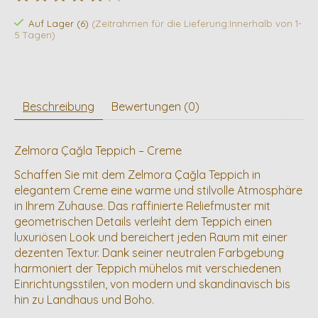
Die Bewertung dieses Produkts ist
0
von 5
Auf Lager (6)
(Zeitrahmen für die Lieferung:Innerhalb von 1-
5 Tagen)
Beschreibung
Bewertungen (0)
Zelmora Çağla Teppich – Creme
Schaffen Sie mit dem Zelmora Çağla Teppich in
elegantem Creme eine warme und stilvolle Atmosphäre
in Ihrem Zuhause. Das raffinierte Reliefmuster mit
geometrischen Details verleiht dem Teppich einen
luxuriösen Look und bereichert jeden Raum mit einer
dezenten Textur. Dank seiner neutralen Farbgebung
harmoniert der Teppich mühelos mit verschiedenen
Einrichtungsstilen, von modern und skandinavisch bis
hin zu Landhaus und Boho.