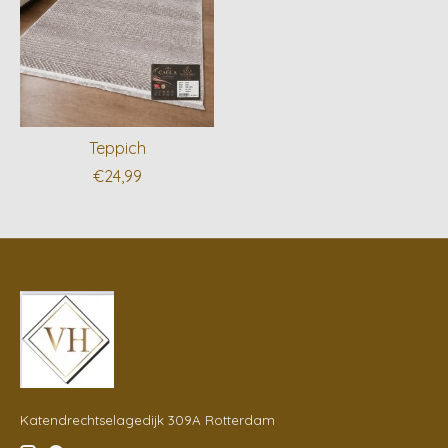
Teppich
€24,99
Katendrechtselagedijk 309A Rotterdam