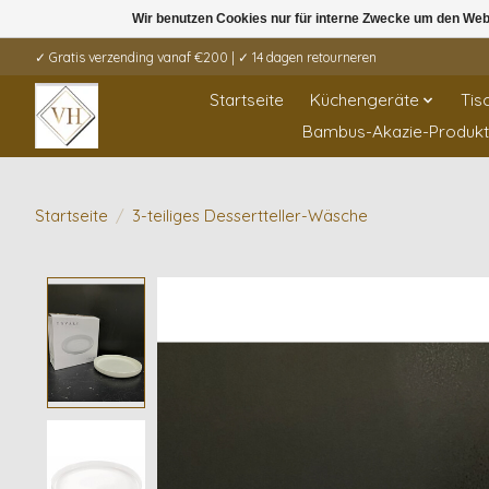
Wir benutzen Cookies nur für interne Zwecke um den Web
✓ Gratis verzending vanaf €200 | ✓ 14 dagen retourneren
Startseite
Küchengeräte
Tis
Bambus-Akazie-Produk
Startseite
/
3-teiliges Dessertteller-Wäsche
Product image slideshow Items