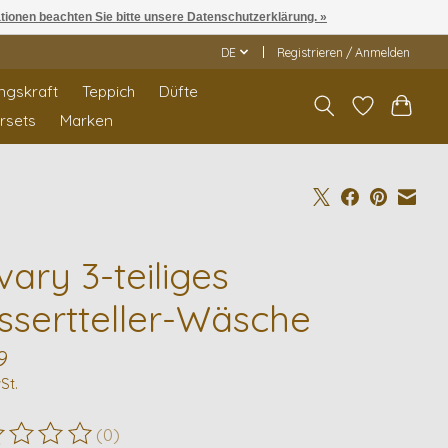
ationen beachten Sie bitte unsere Datenschutzerklärung. »
DE
Registrieren / Anmelden
ngskraft
Teppich
Düfte
rrsets
Marken
ary 3-teiliges
ssertteller-Wäsche
9
St.
(0)
ewertung dieses Produkts ist
0
von 5