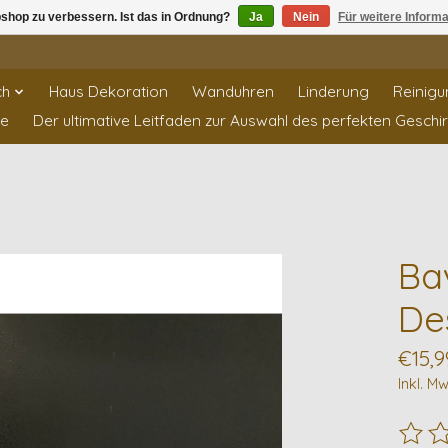
shop zu verbessern. Ist das in Ordnung?
Ja
Nein
Für weitere Inform
ch
Haus Dekoration
Wanduhren
Linderung
Reinigu
te
Der ultimative Leitfaden zur Auswahl des perfekten Geschi
Bav
De
€15,9
Inkl. Mw
Die B