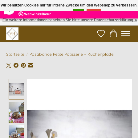
×
5
Reviews
Wir benutzen Cookies nur für interne Zwecke um den Webshop zu verbessern.
9,6
Ist das in Ordnung?
Ja
Nein
Für weitere Informationen beachten Sie bitte unsere Datenschutzerklärung. »
✓ Gratis verzending vanaf €200 | ✓ 14 dagen retourneren
Wunschzettel
Ihr Waren
Startseite
/
Pasabahce Petite Patisserie – Kuchenplatte
Product image slideshow Items