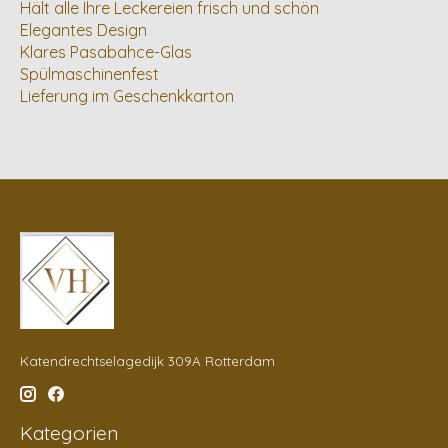
Hält alle Ihre Leckereien frisch und schön
Elegantes Design
Klares Pasabahce-Glas
Spülmaschinenfest
Lieferung im Geschenkkarton
Katendrechtselagedijk 309A Rotterdam
Kategorien