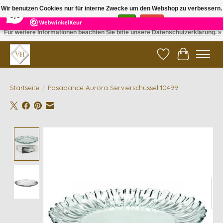
×
5
Reviews
Wir benutzen Cookies nur für interne Zwecke um den Webshop zu verbessern.
9,6
Ist das in Ordnung?
Ja
Nein
Für weitere Informationen beachten Sie bitte unsere Datenschutzerklärung. »
✓ Gratis verzending vanaf €200 | ✓ 14 dagen retourneren
Wunschzettel
Ihr Waren
Startseite
/
Pasabahce Aurora Servierschüssel 10499
Product image slideshow Items