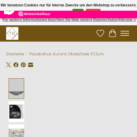
×
5
Reviews
Wir benutzen Cookies nur für interne Zwecke um den Webshop zu verbessern.
9,6
Ist das in Ordnung?
Ja
Nein
Für weitere Informationen beachten Sie bitte unsere Datenschutzerklärung. »
✓ Gratis verzending vanaf €200 | ✓ 14 dagen retourneren
Wunschzettel
Ihr Waren
Startseite
/
Pasabahce Aurora Obstschale 37,5cm
Product image slideshow Items