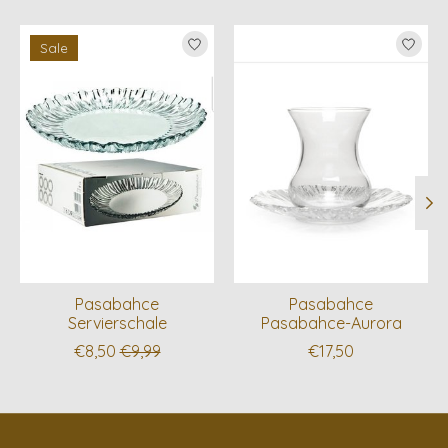
Produkt-Karussell-Artikel
Sale
Pasabahce
Pasabahce
Servierschale
Pasabahce-Aurora
€8,50
€9,99
€17,50