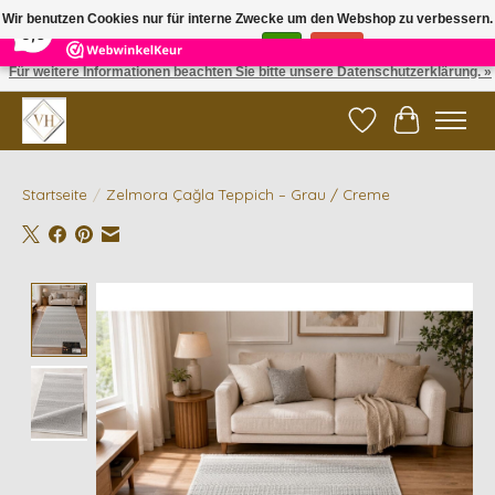
×
5
Reviews
Wir benutzen Cookies nur für interne Zwecke um den Webshop zu verbessern.
9,6
Ist das in Ordnung?
Ja
Nein
Für weitere Informationen beachten Sie bitte unsere Datenschutzerklärung. »
✓ Gratis verzending vanaf €200 | ✓ 14 dagen retourneren
Wunschzettel
Ihr Waren
Startseite
/
Zelmora Çağla Teppich – Grau / Creme
Product image slideshow Items