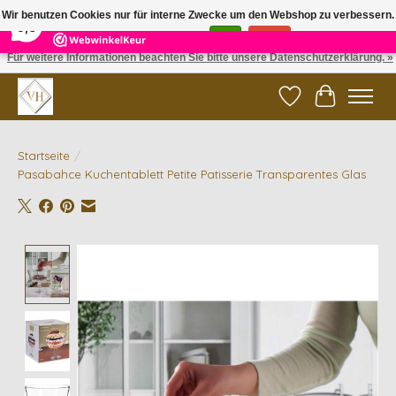
×
5
Reviews
Wir benutzen Cookies nur für interne Zwecke um den Webshop zu verbessern.
9,6
Ist das in Ordnung?
Ja
Nein
Für weitere Informationen beachten Sie bitte unsere Datenschutzerklärung. »
✓ Gratis verzending vanaf €200 | ✓ 14 dagen retourneren
Wunschzettel
Ihr Waren
Startseite
/
Pasabahce Kuchentablett Petite Patisserie Transparentes Glas
Product image slideshow Items